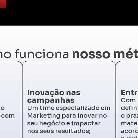
o funciona
nosso mé
Inovação nas
Ent
campanhas
Com b
ão
Um time especializado em
defi
s com
Marketing para inovar no
o pra
seu negócio e impactar
mater
nos seus resultados;
acord