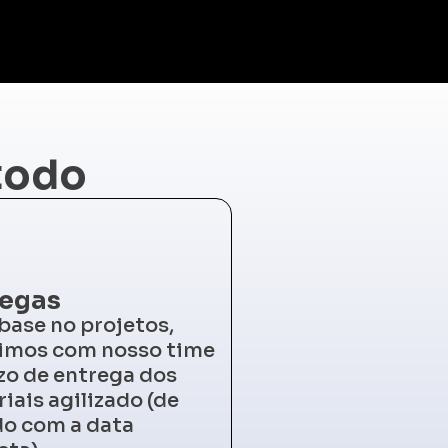
todo
regas
ase no projetos,
nimos com nosso time
zo de entrega dos
iais agilizado (de
o com a data