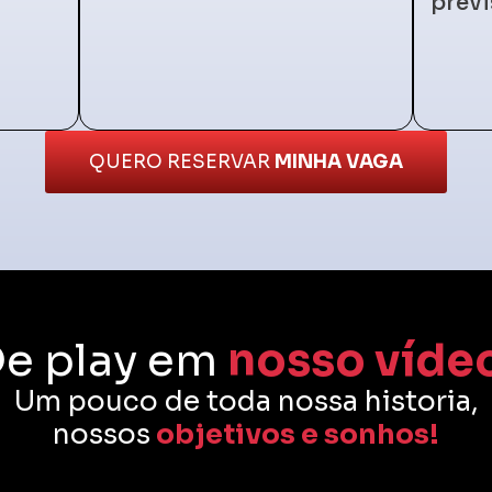
previ
QUERO RESERVAR
MINHA VAGA
e play em
nosso víde
Um pouco de toda nossa historia,
nossos
objetivos e sonhos!